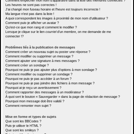
Comment empêcher mon nom d’apparaître dans la liste des membres connectés ?
Les heures ne sont pas correctes !
J’ai changé mon fuseau horaire et l’heure est toujours incorrecte !
Ma langue n’est pas dans la liste !
A quoi correspondent les images à proximité de mon nom d’utilisateur ?
Comment puis-je afficher un avatar ?
Qu’est-ce que mon rang et comment le modifier ?
Lorsque je clique sur le lien
courriel
d’un membre, on me demande de me
connecter !?
Problèmes liés à la publication de messages
Comment créer un nouveau sujet ou poster une réponse ?
Comment modifier ou supprimer un message ?
Comment ajouter une signature à mes messages ?
Comment créer un sondage ?
Pourquoi ne puis-je pas ajouter plus d’options à mon sondage ?
Comment modifier ou supprimer un sondage ?
Pourquoi ne puis-je pas accéder à un forum ?
Pourquoi ne puis-je pas joindre des fichiers à mon message ?
Pourquoi ai-je reçu un avertissement ?
Comment rapporter des messages à un modérateur ?
À quoi sert le bouton « Sauvegarder » dans la page de rédaction de message ?
Pourquoi mon message doit être validé ?
Comment remonter mon sujet ?
Mise en forme et types de sujets
Que sont les BBCodes ?
Puis-je utiliser le HTML ?
Que sont les smileys ?