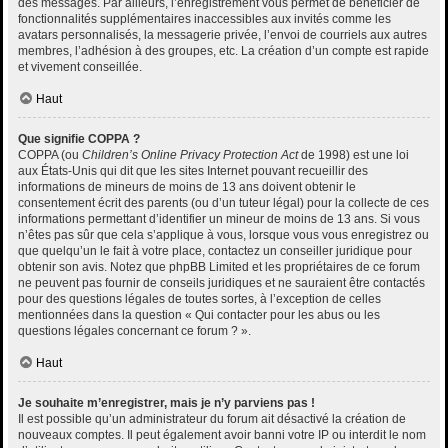
des messages. Par ailleurs, l’enregistrement vous permet de bénéficier de
fonctionnalités supplémentaires inaccessibles aux invités comme les
avatars personnalisés, la messagerie privée, l’envoi de courriels aux autres
membres, l’adhésion à des groupes, etc. La création d’un compte est rapide
et vivement conseillée.
Haut
Que signifie COPPA ?
COPPA (ou
Children’s Online Privacy Protection Act
de 1998) est une loi
aux États-Unis qui dit que les sites Internet pouvant recueillir des
informations de mineurs de moins de 13 ans doivent obtenir le
consentement écrit des parents (ou d’un tuteur légal) pour la collecte de ces
informations permettant d’identifier un mineur de moins de 13 ans. Si vous
n’êtes pas sûr que cela s’applique à vous, lorsque vous vous enregistrez ou
que quelqu’un le fait à votre place, contactez un conseiller juridique pour
obtenir son avis. Notez que phpBB Limited et les propriétaires de ce forum
ne peuvent pas fournir de conseils juridiques et ne sauraient être contactés
pour des questions légales de toutes sortes, à l’exception de celles
mentionnées dans la question « Qui contacter pour les abus ou les
questions légales concernant ce forum ? ».
Haut
Je souhaite m’enregistrer, mais je n’y parviens pas !
Il est possible qu’un administrateur du forum ait désactivé la création de
nouveaux comptes. Il peut également avoir banni votre IP ou interdit le nom