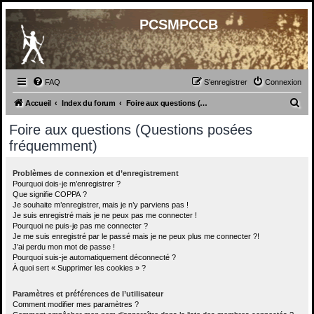
PCSMPCCB
FAQ
S’enregistrer
Connexion
R
Accueil
Index du forum
Foire aux questions (Questions posées fréquemment)
e
Foire aux questions (Questions posées
c
fréquemment)
h
e
Problèmes de connexion et d’enregistrement
Pourquoi dois-je m’enregistrer ?
r
Que signifie COPPA ?
c
Je souhaite m’enregistrer, mais je n’y parviens pas !
Je suis enregistré mais je ne peux pas me connecter !
h
Pourquoi ne puis-je pas me connecter ?
Je me suis enregistré par le passé mais je ne peux plus me connecter ?!
e
J’ai perdu mon mot de passe !
r
Pourquoi suis-je automatiquement déconnecté ?
À quoi sert « Supprimer les cookies » ?
Paramètres et préférences de l’utilisateur
Comment modifier mes paramètres ?