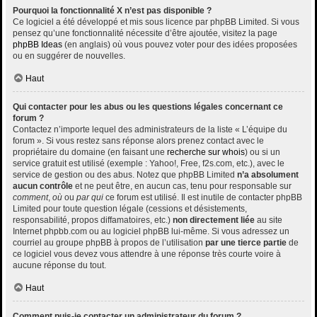
Pourquoi la fonctionnalité X n’est pas disponible ?
Ce logiciel a été développé et mis sous licence par phpBB Limited. Si vous
pensez qu’une fonctionnalité nécessite d’être ajoutée, visitez la page
phpBB Ideas
(en anglais) où vous pouvez voter pour des idées proposées
ou en suggérer de nouvelles.
Haut
Qui contacter pour les abus ou les questions légales concernant ce
forum ?
Contactez n’importe lequel des administrateurs de la liste « L’équipe du
forum ». Si vous restez sans réponse alors prenez contact avec le
propriétaire du domaine (en faisant une
recherche sur whois
) ou si un
service gratuit est utilisé (exemple : Yahoo!, Free, f2s.com, etc.), avec le
service de gestion ou des abus. Notez que phpBB Limited
n’a absolument
aucun contrôle
et ne peut être, en aucun cas, tenu pour responsable sur
comment
,
où
ou
par qui
ce forum est utilisé. Il est inutile de contacter phpBB
Limited pour toute question légale (cessions et désistements,
responsabilité, propos diffamatoires, etc.)
non directement liée
au site
Internet phpbb.com ou au logiciel phpBB lui-même. Si vous adressez un
courriel au groupe phpBB à propos de l’utilisation
par une tierce partie
de
ce logiciel vous devez vous attendre à une réponse très courte voire à
aucune réponse du tout.
Haut
Comment puis-je contacter un administrateur du forum ?