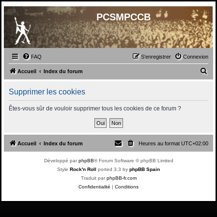
PCSMPCCB
FAQ
S’enregistrer
Connexion
R
Accueil
Index du forum
e
Supprimer les cookies
c
h
Êtes-vous sûr de vouloir supprimer tous les cookies de ce forum ?
e
r
c
Accueil
Index du forum
Heures au format
UTC+02:00
h
Développé par
phpBB
® Forum Software © phpBB Limited
e
Style
Rock'n Roll
ported 3.3 by
phpBB Spain
r
Traduit par
phpBB-fr.com
Confidentialité
|
Conditions