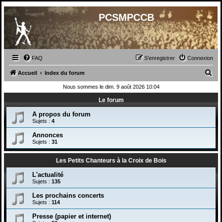
PCSMPCCB
FAQ
S’enregistrer
Connexion
R
Accueil
Index du forum
e
Nous sommes le dim. 9 août 2026 10:04
c
Le forum
h
A propos du forum
e
Sujets :
4
r
Annonces
Sujets :
31
c
h
Les Petits Chanteurs à la Croix de Bois
e
L'actualité
r
Sujets :
135
Les prochains concerts
Sujets :
114
Presse (papier et internet)