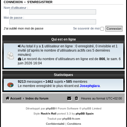
CONNEXION
•
S’ENREGISTRER
Nom d’utilisateur :
Mot de passe :
J’ai oublié mon mot de passe
Se souvenir de moi
Qui est en ligne
Au total il y a
1
utilisateur en ligne : 0 enregistré, 0 invisible et 1
invité (d’après le nombre d’utilisateurs actifs ces 5 dernières
minutes)
Le record du nombre d’utilisateurs en ligne est de
866
, le sam. 6
juin 2026 16:04
Statistiques
9213
messages •
1462
sujets •
585
membres
Le membre enregistré le plus récent est
Josephglara
.
Accueil
Index du forum
Heures au format
UTC+02:00
Développé par
phpBB
® Forum Software © phpBB Limited
Style
Rock'n Roll
ported 3.3 by
phpBB Spain
Traduit par
phpBB-fr.com
Confidentialité
|
Conditions