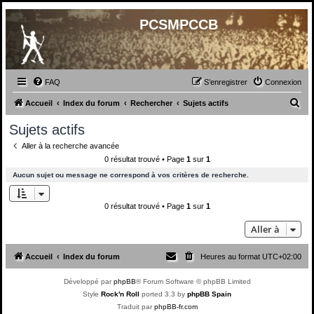
PCSMPCCB
FAQ
S’enregistrer
Connexion
R
Accueil
Index du forum
Rechercher
Sujets actifs
e
Sujets actifs
c
Aller à la recherche avancée
h
0 résultat trouvé • Page
1
sur
1
e
Aucun sujet ou message ne correspond à vos critères de recherche.
r
c
0 résultat trouvé • Page
1
sur
1
h
Aller à
e
r
Accueil
Index du forum
Heures au format
UTC+02:00
Développé par
phpBB
® Forum Software © phpBB Limited
Style
Rock'n Roll
ported 3.3 by
phpBB Spain
Traduit par
phpBB-fr.com