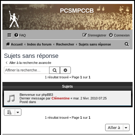
PCSMPCCB
FAQ
S’enregistrer
Connexion
R
Accueil
Index du forum
Rechercher
Sujets sans réponse
e
Sujets sans réponse
c
Aller à la recherche avancée
h
Rechercher
Recherche avancée
e
1 résultat trouvé • Page
1
sur
1
r
Sujets
c
Bienvenue sur phpBB3
h
Dernier message par
Clémentine
«
mar. 2 févr. 2010 07:25
Posté dans
e
r
1 résultat trouvé • Page
1
sur
1
Aller à