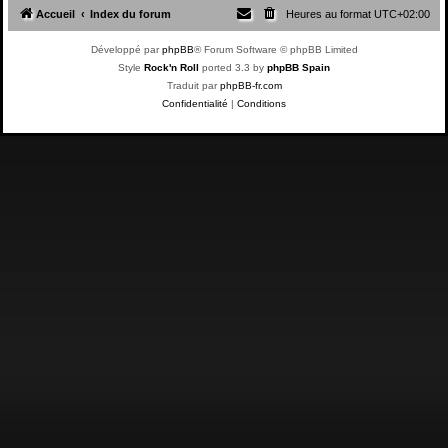
Accueil
Index du forum
Heures au format
UTC+02:00
Développé par
phpBB
® Forum Software © phpBB Limited
Style
Rock'n Roll
ported 3.3 by
phpBB Spain
Traduit par
phpBB-fr.com
Confidentialité
|
Conditions