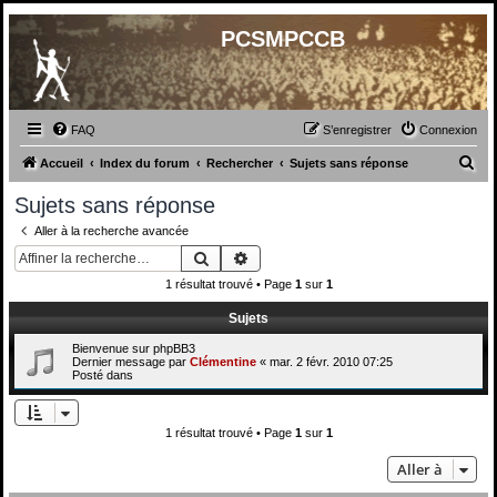
PCSMPCCB
FAQ
S’enregistrer
Connexion
R
Accueil
Index du forum
Rechercher
Sujets sans réponse
e
Sujets sans réponse
c
Aller à la recherche avancée
h
Rechercher
Recherche avancée
e
1 résultat trouvé • Page
1
sur
1
r
Sujets
c
Bienvenue sur phpBB3
h
Dernier message par
Clémentine
«
mar. 2 févr. 2010 07:25
Posté dans
e
r
1 résultat trouvé • Page
1
sur
1
Aller à