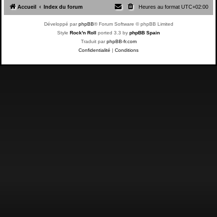
Accueil
Index du forum
Heures au format
UTC+02:00
Développé par
phpBB
® Forum Software © phpBB Limited
Style
Rock'n Roll
ported 3.3 by
phpBB Spain
Traduit par
phpBB-fr.com
Confidentialité
|
Conditions