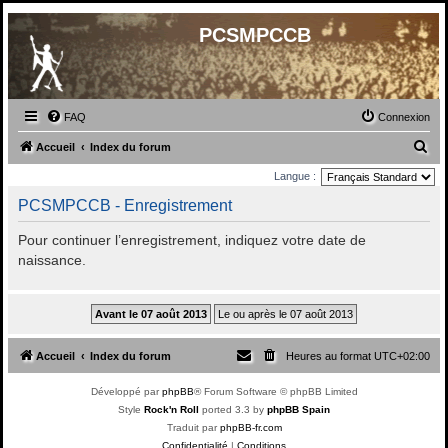
PCSMPCCB
FAQ
Connexion
R
Accueil
Index du forum
e
Langue :
c
PCSMPCCB - Enregistrement
h
Pour continuer l’enregistrement, indiquez votre date de
e
naissance.
r
c
h
e
Accueil
Index du forum
Heures au format
UTC+02:00
r
Développé par
phpBB
® Forum Software © phpBB Limited
Style
Rock'n Roll
ported 3.3 by
phpBB Spain
Traduit par
phpBB-fr.com
Confidentialité
|
Conditions