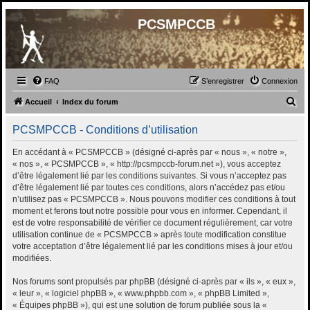
PCSMPCCB
FAQ
S’enregistrer
Connexion
R
Accueil
Index du forum
e
PCSMPCCB - Conditions d’utilisation
c
h
En accédant à « PCSMPCCB » (désigné ci-après par « nous », « notre »,
« nos », « PCSMPCCB », « http://pcsmpccb-forum.net »), vous acceptez
e
d’être légalement lié par les conditions suivantes. Si vous n’acceptez pas
r
d’être légalement lié par toutes ces conditions, alors n’accédez pas et/ou
n’utilisez pas « PCSMPCCB ». Nous pouvons modifier ces conditions à tout
c
moment et ferons tout notre possible pour vous en informer. Cependant, il
h
est de votre responsabilité de vérifier ce document régulièrement, car votre
utilisation continue de « PCSMPCCB » après toute modification constitue
e
votre acceptation d’être légalement lié par les conditions mises à jour et/ou
r
modifiées.
Nos forums sont propulsés par phpBB (désigné ci-après par « ils », « eux »,
« leur », « logiciel phpBB », « www.phpbb.com », « phpBB Limited »,
« Équipes phpBB »), qui est une solution de forum publiée sous la «