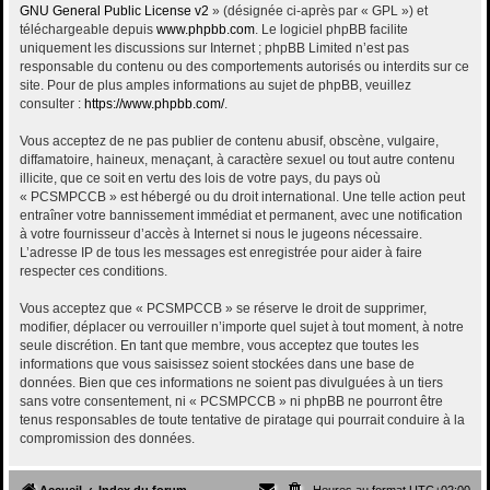
GNU General Public License v2
» (désignée ci-après par « GPL ») et
téléchargeable depuis
www.phpbb.com
. Le logiciel phpBB facilite
uniquement les discussions sur Internet ; phpBB Limited n’est pas
responsable du contenu ou des comportements autorisés ou interdits sur ce
site. Pour de plus amples informations au sujet de phpBB, veuillez
consulter :
https://www.phpbb.com/
.
Vous acceptez de ne pas publier de contenu abusif, obscène, vulgaire,
diffamatoire, haineux, menaçant, à caractère sexuel ou tout autre contenu
illicite, que ce soit en vertu des lois de votre pays, du pays où
« PCSMPCCB » est hébergé ou du droit international. Une telle action peut
entraîner votre bannissement immédiat et permanent, avec une notification
à votre fournisseur d’accès à Internet si nous le jugeons nécessaire.
L’adresse IP de tous les messages est enregistrée pour aider à faire
respecter ces conditions.
Vous acceptez que « PCSMPCCB » se réserve le droit de supprimer,
modifier, déplacer ou verrouiller n’importe quel sujet à tout moment, à notre
seule discrétion. En tant que membre, vous acceptez que toutes les
informations que vous saisissez soient stockées dans une base de
données. Bien que ces informations ne soient pas divulguées à un tiers
sans votre consentement, ni « PCSMPCCB » ni phpBB ne pourront être
tenus responsables de toute tentative de piratage qui pourrait conduire à la
compromission des données.