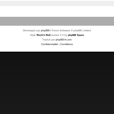
Développé par
phpBB
® Forum Software © phpBB Limited
Style
Rock'n Roll
ported 3.3 by
phpBB Spain
Traduit par
phpBB-fr.com
Confidentialité
|
Conditions