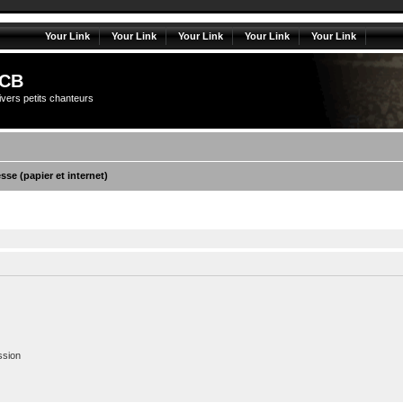
Your Link
Your Link
Your Link
Your Link
Your Link
CB
vers petits chanteurs
sse (papier et internet)
ssion