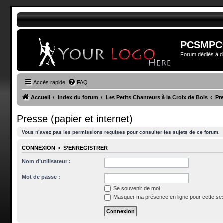
PCSMPC
Forum dédiés à di
Accès rapide
FAQ
Accueil
Index du forum
Les Petits Chanteurs à la Croix de Bois
Pre
Presse (papier et internet)
Vous n’avez pas les permissions requises pour consulter les sujets de ce forum.
CONNEXION
•
S’ENREGISTRER
Nom d’utilisateur :
Mot de passe :
Se souvenir de moi
Masquer ma présence en ligne pour cette se