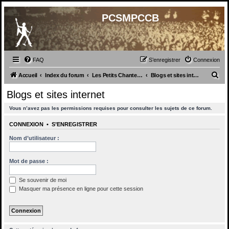
PCSMPCCB
FAQ
S’enregistrer
Connexion
R
Accueil
Index du forum
Les Petits Chanteurs à la Croix de Bois
Blogs et sites internet
e
Blogs et sites internet
c
Vous n’avez pas les permissions requises pour consulter les sujets de ce forum.
h
e
CONNEXION
•
S’ENREGISTRER
r
Nom d’utilisateur :
c
h
Mot de passe :
e
Se souvenir de moi
r
Masquer ma présence en ligne pour cette session