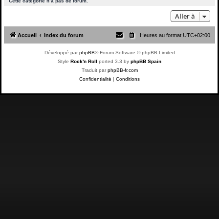
Cette catégorie n’a pas de forum.
Aller à
Accueil
Index du forum
Heures au format
UTC+02:00
Développé par
phpBB
® Forum Software © phpBB Limited
Style
Rock'n Roll
ported 3.3 by
phpBB Spain
Traduit par
phpBB-fr.com
Confidentialité
|
Conditions