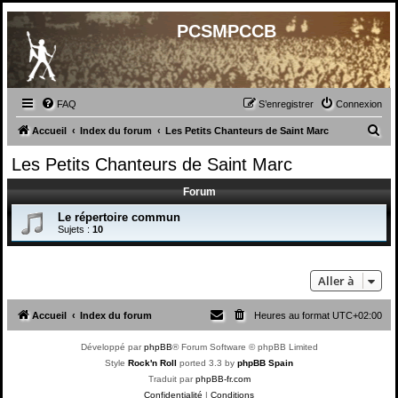
PCSMPCCB
FAQ
S’enregistrer
Connexion
R
Accueil
Index du forum
Les Petits Chanteurs de Saint Marc
e
Les Petits Chanteurs de Saint Marc
c
Forum
h
e
Le répertoire commun
Sujets :
10
r
c
Aller à
h
e
Accueil
Index du forum
Heures au format
UTC+02:00
r
Développé par
phpBB
® Forum Software © phpBB Limited
Style
Rock'n Roll
ported 3.3 by
phpBB Spain
Traduit par
phpBB-fr.com
Confidentialité
|
Conditions