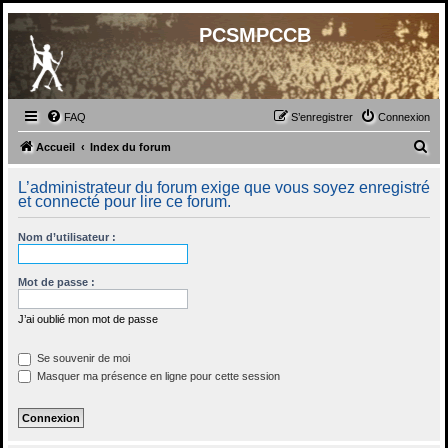
PCSMPCCB
FAQ
S’enregistrer
Connexion
R
Accueil
Index du forum
e
L’administrateur du forum exige que vous soyez enregistré
c
et connecté pour lire ce forum.
h
Nom d’utilisateur :
e
r
Mot de passe :
c
h
J’ai oublié mon mot de passe
e
Se souvenir de moi
r
Masquer ma présence en ligne pour cette session